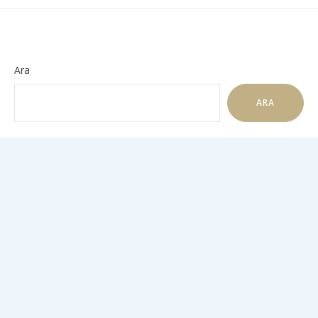
Ara
ARA
iletişim
Gazi Mustafa Kemal No:45 Turgutreis Bodrum Muğla
Tel: +90 252 382 83 50
Gsm: +90 545 551 09 60
E-mail: info@marin-ahotel.com