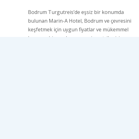
Bodrum Turgutreis’de eşsiz bir konumda
bulunan Marin-A Hotel, Bodrum ve çevresini
keşfetmek için uygun fiyatlar ve mükemmel
konumu bir arada arayan ziyaretçiler için
doğru seçimdir.
3 katlı tesis Bodrum mimarisi baz alınarak
dizayn edilmiş. Ferah ve geniş odaları ile
hizmet vermektedir. Zemin katta açık havuz,
restaurant, hamam, sauna ve Spa
bulunmaktadır.
DEVAM ET